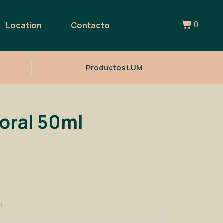
0
Location
Contacto
Productos LUM
poral 50ml
n