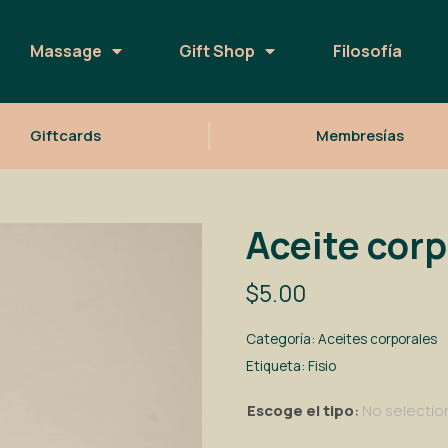
Massage
Gift Shop
Filosofía
Giftcards
Membresías
Aceite cor
$
5.00
Categoría:
Aceites corporales
Etiqueta:
Fisio
Escoge el tipo
:
No selectio