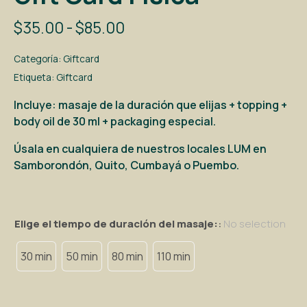
$
35.00
-
$
85.00
Categoría:
Giftcard
Etiqueta:
Giftcard
Incluye: masaje de la duración que elijas + topping +
body oil de 30 ml + packaging especial.
Úsala en cualquiera de nuestros locales LUM en
Samborondón, Quito, Cumbayá o Puembo.
Elige el tiempo de duración del masaje:
:
No selection
30 min
50 min
80 min
110 min